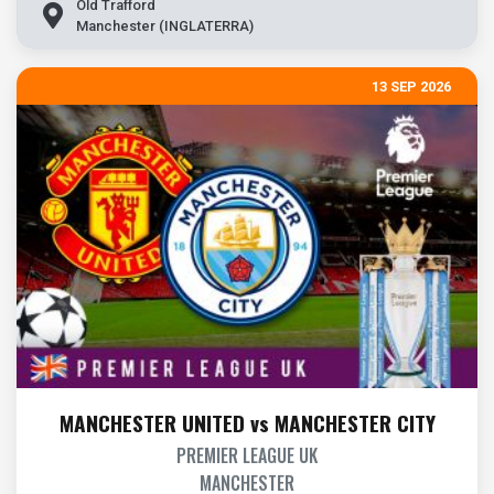
Old Trafford
Manchester (INGLATERRA)
13 SEP 2026
MANCHESTER UNITED vs MANCHESTER CITY
PREMIER LEAGUE UK
MANCHESTER