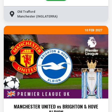
Old Trafford
Manchester (INGLATERRA)
10 FEB 2027
MANCHESTER UNITED vs BRIGHTON & HOVE