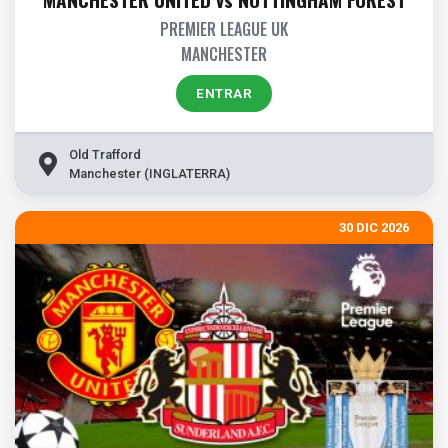
PREMIER LEAGUE UK
MANCHESTER
ENTRAR
Old Trafford
Manchester (INGLATERRA)
30 DIC 2026