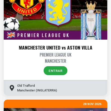
MANCHESTER UNITED vs ASTON VILLA
PREMIER LEAGUE UK
MANCHESTER
ENTRAR
Old Trafford
Manchester (INGLATERRA)
28 NOV 2026