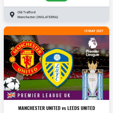
Old Trafford
Manchester (INGLATERRA)
15 MAY 2027
MANCHESTER UNITED vs LEEDS UNITED