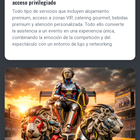
acceso privilegiado
Todo tipo de servicios que incluyen alojamiento
premium, acceso a zonas VIP, catering gourmet, bebidas
premium y atención personalizada. Todo ello convierte
la asistencia a un evento en una experiencia única,
combinando la emoción de la competición y del
espectáculo con un entorno de lujo y networking.