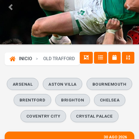
Previous
Next
INICIO
OLD TRAFFORD
ARSENAL
ASTON VILLA
BOURNEMOUTH
BRENTFORD
BRIGHTON
CHELSEA
COVENTRY CITY
CRYSTAL PALACE
30 AGO 2026