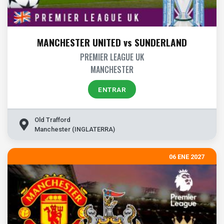
MANCHESTER UNITED vs SUNDERLAND
PREMIER LEAGUE UK
MANCHESTER
ENTRAR
Old Trafford
Manchester (INGLATERRA)
06 ENE 2027