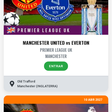
MANCHESTER UNITED vs EVERTON
PREMIER LEAGUE UK
MANCHESTER
ENTRAR
Old Trafford
Manchester (INGLATERRA)
10 ABR 2027