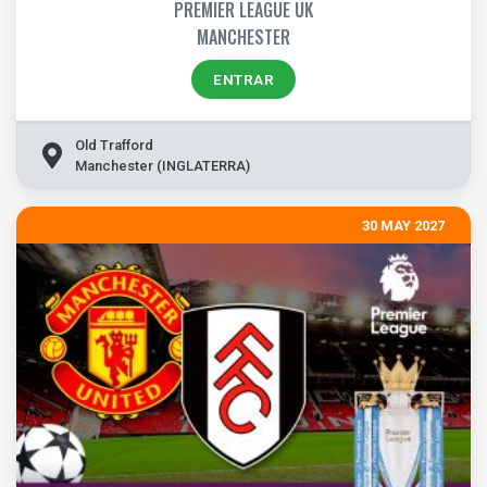
PREMIER LEAGUE UK
MANCHESTER
ENTRAR
Old Trafford
Manchester (INGLATERRA)
30 MAY 2027