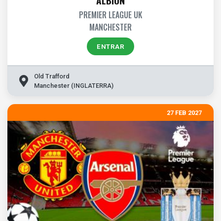
ALBION
PREMIER LEAGUE UK
MANCHESTER
ENTRAR
Old Trafford
Manchester (INGLATERRA)
27 FEB 2027