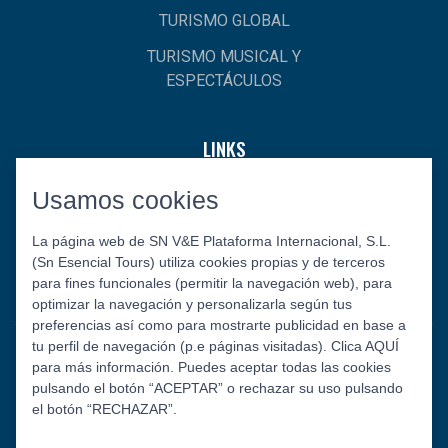
TURISMO GLOBAL
TURISMO MUSICAL Y
ESPECTÁCULOS
LINKS
Usamos cookies
INICIO
¿QUIÉNES SOMOS?
La página web de SN V&E Plataforma Internacional, S.L.
(Sn Esencial Tours) utiliza cookies propias y de terceros
CONTACTO
para fines funcionales (permitir la navegación web), para
optimizar la navegación y personalizarla según tus
preferencias así como para mostrarte publicidad en base a
tu perfil de navegación (p.e páginas visitadas). Clica AQUÍ
para más información. Puedes aceptar todas las cookies
pulsando el botón “ACEPTAR” o rechazar su uso pulsando
el botón “RECHAZAR”.