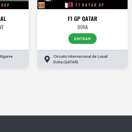
GAL
F1 GP QATAR
VE
DOHA
ENTRAR
 Algarve
Circuito Internacional de Lusail
Doha (QATAR)