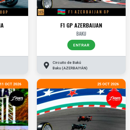
IA
F1 GP AZERBAIJAN
BAKU
ENTRAR
Circuito de Bakú
Baku (AZERBAIYÁN)
11 OCT 2026
25 OCT 2026