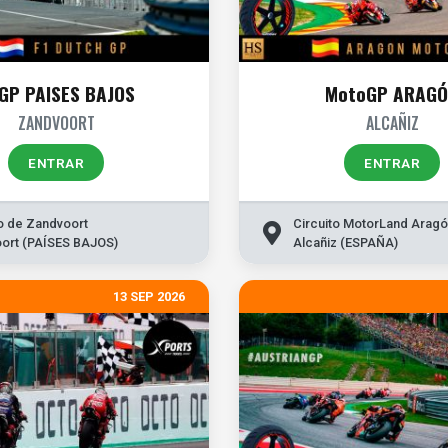
 GP PAISES BAJOS
MotoGP ARAG
ZANDVOORT
ALCAÑIZ
ENTRAR
ENTRAR
to de Zandvoort
Circuito MotorLand Arag
ort (PAÍSES BAJOS)
Alcañiz (ESPAÑA)
13 SEP 2026