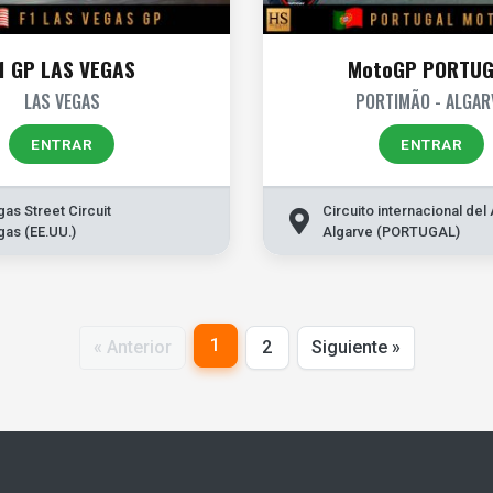
1 GP LAS VEGAS
MotoGP PORTU
LAS VEGAS
PORTIMÃO - ALGAR
ENTRAR
ENTRAR
as Street Circuit
Circuito internacional del
gas (EE.UU.)
Algarve (PORTUGAL)
1
« Anterior
2
Siguiente »