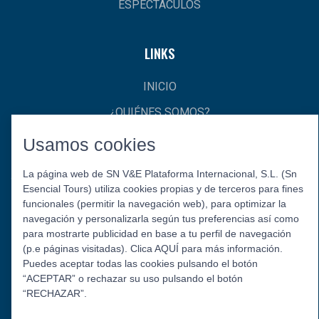
ESPECTÁCULOS
LINKS
INICIO
¿QUIÉNES SOMOS?
CONTACTO
Usamos cookies
La página web de SN V&E Plataforma Internacional, S.L. (Sn
Esencial Tours) utiliza cookies propias y de terceros para fines
funcionales (permitir la navegación web), para optimizar la
navegación y personalizarla según tus preferencias así como
para mostrarte publicidad en base a tu perfil de navegación
(p.e páginas visitadas). Clica AQUÍ para más información.
Puedes aceptar todas las cookies pulsando el botón
Política de Privacidad
Aviso Legal
Política de Cookies
“ACEPTAR” o rechazar su uso pulsando el botón
© 2026 Esencial Tours.
“RECHAZAR”.
Síguenos: