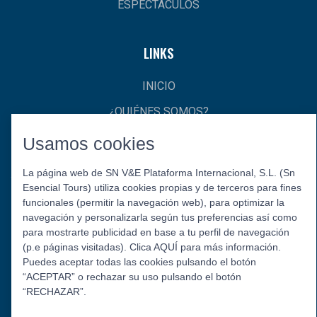
ESPECTÁCULOS
LINKS
INICIO
¿QUIÉNES SOMOS?
CONTACTO
Usamos cookies
La página web de SN V&E Plataforma Internacional, S.L. (Sn
Esencial Tours) utiliza cookies propias y de terceros para fines
funcionales (permitir la navegación web), para optimizar la
navegación y personalizarla según tus preferencias así como
para mostrarte publicidad en base a tu perfil de navegación
(p.e páginas visitadas). Clica AQUÍ para más información.
Puedes aceptar todas las cookies pulsando el botón
Política de Privacidad
Aviso Legal
Política de Cookies
“ACEPTAR” o rechazar su uso pulsando el botón
© 2026 Esencial Tours.
“RECHAZAR”.
Síguenos: