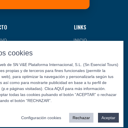
CTO
LINKS
IVO
INICIO
CIAS
¿QUIÉNES SOMOS?
s cookies
AL
CONTACTO
web de SN V&E Plataforma Internacional, S.L. (Sn Esencial Tours)
kies propias y de terceros para fines funcionales (permitir la
L Y
web), para optimizar la navegación y personalizarla según tus
S
s así como para mostrarte publicidad en base a tu perfil de
(p.e páginas visitadas). Clica AQUÍ para más información.
ptar todas las cookies pulsando el botón “ACEPTAR” o rechazar
sando el botón “RECHAZAR”.
Síguenos:
Configuración cookies
Rechazar
Aceptar