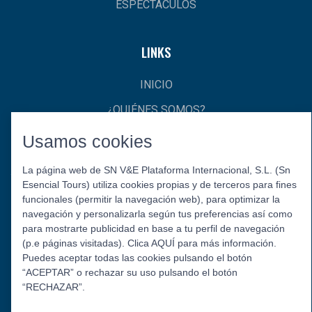
ESPECTÁCULOS
LINKS
INICIO
¿QUIÉNES SOMOS?
CONTACTO
Usamos cookies
La página web de SN V&E Plataforma Internacional, S.L. (Sn
Esencial Tours) utiliza cookies propias y de terceros para fines
funcionales (permitir la navegación web), para optimizar la
navegación y personalizarla según tus preferencias así como
para mostrarte publicidad en base a tu perfil de navegación
(p.e páginas visitadas). Clica AQUÍ para más información.
Puedes aceptar todas las cookies pulsando el botón
Política de Privacidad
Aviso Legal
Política de Cookies
“ACEPTAR” o rechazar su uso pulsando el botón
© 2026 Esencial Tours.
“RECHAZAR”.
Síguenos: