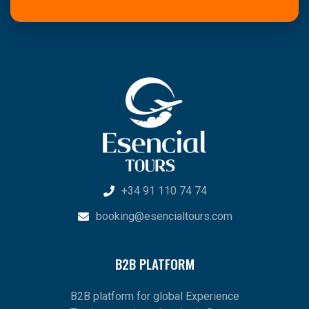
+34 91 110 74 74
booking@esencialtours.com
B2B PLATFORM
B2B platform for global Experience